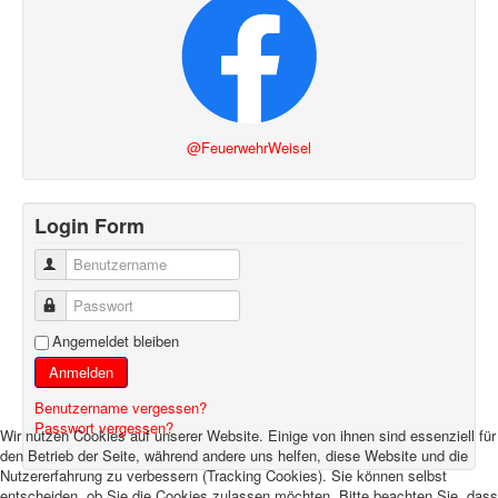
@FeuerwehrWeisel
Login Form
Benutzername
Passwort
Angemeldet bleiben
Anmelden
Benutzername vergessen?
Passwort vergessen?
Wir nutzen Cookies auf unserer Website. Einige von ihnen sind essenziell für
den Betrieb der Seite, während andere uns helfen, diese Website und die
Nutzererfahrung zu verbessern (Tracking Cookies). Sie können selbst
entscheiden, ob Sie die Cookies zulassen möchten. Bitte beachten Sie, dass