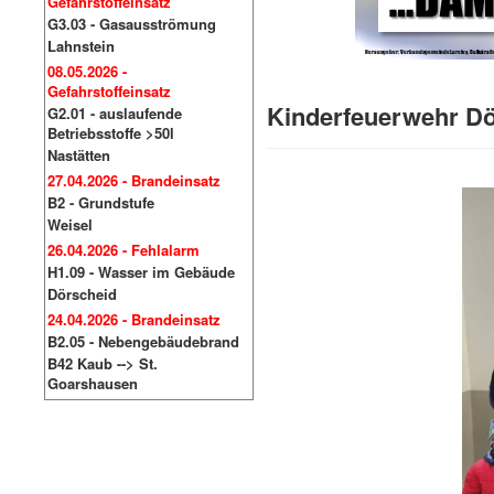
Gefahrstoffeinsatz
G3.03 - Gasausströmung
Lahnstein
08.05.2026 -
Gefahrstoffeinsatz
Kinderfeuerwehr Dö
G2.01 - auslaufende
Betriebsstoffe >50l
Nastätten
27.04.2026 - Brandeinsatz
B2 - Grundstufe
Weisel
26.04.2026 - Fehlalarm
H1.09 - Wasser im Gebäude
Dörscheid
24.04.2026 - Brandeinsatz
B2.05 - Nebengebäudebrand
B42 Kaub --> St.
Goarshausen