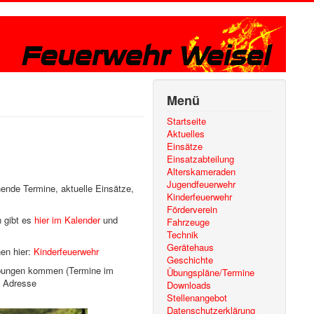
Menü
Startseite
Aktuelles
Einsätze
Einsatzabteilung
Alterskameraden
Jugendfeuerwehr
hende Termine, aktuelle Einsätze,
Kinderfeuerwehr
Förderverein
n gibt es
hier im Kalender
und
Fahrzeuge
Technik
Gerätehaus
nen hier:
Kinderfeuerwehr
Geschichte
r Übungen kommen (Termine im
Übungspläne/Termine
e Adresse
Downloads
Stellenangebot
Datenschutzerklärung