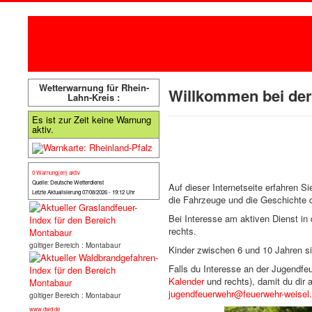
Wetterwarnung für Rhein-
Willkommen bei der 
Lahn-Kreis :
Es ist zur Zeit keine Warnung
aktiv.
0 Warnung(en) aktiv
Quelle: Deutsche Wetterdienst
Auf dieser Internetseite erfahren S
Letzte Aktualisierung 07/08/2026 - 19:12 Uhr
die Fahrzeuge und die Geschichte 
Bei Interesse am aktiven Dienst in
rechts.
gültiger Bereich : Montabaur
Kinder zwischen 6 und 10 Jahren si
Falls du Interesse an der Jugendfe
Kalender
und rechts), damit du dir
jugendfeuerwehr@feuerwehr-weisel
gültiger Bereich : Montabaur
www.dwd.de