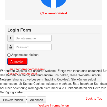
@FeuerwehrWeisel
Login Form
Benutzername
Passwort
Angemeldet bleiben
Anmelden
Benutzername vergessen?
Wir nutzen Cookies auf unserer Website. Einige von ihnen sind essenziell für
Passwort vergessen?
den Betrieb der Seite, während andere uns helfen, diese Website und die
Nutzererfahrung zu verbessern (Tracking Cookies). Sie können selbst
entscheiden, ob Sie die Cookies zulassen möchten. Bitte beachten Sie, dass
bei einer Ablehnung womöglich nicht mehr alle Funktionalitäten der Seite zur
Verfügung stehen.
© 2026 Feuerwehr Weisel
Back to Top
Einverstanden
Ablehnen
Weitere Informationen