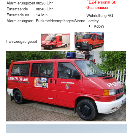
FEZ-Personal St.
Alarmierungszeit
08:26 Uhr
Goarshausen
Einsatzende
08:40 Uhr
Einsatzdauer
14 Min.
Wehrleitung VG
Alarmierungsart
Funkmeldeempfänger/Sirene
Loreley
KdoW
Fahrzeugaufgebot