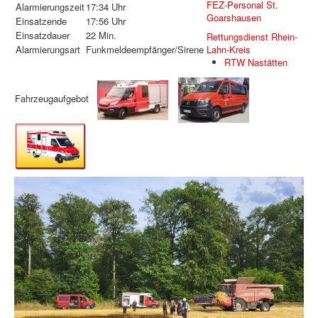
FEZ-Personal St.
Alarmierungszeit
17:34 Uhr
Goarshausen
Einsatzende
17:56 Uhr
Einsatzdauer
22 Min.
Rettungsdienst Rhein-
Alarmierungsart
Funkmeldeempfänger/Sirene
Lahn-Kreis
RTW Nastätten
Fahrzeugaufgebot