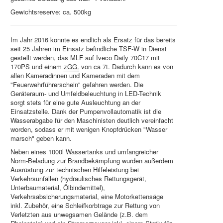
Gewichtsreserve: ca. 500kg
Im Jahr 2016 konnte es endlich als Ersatz für das bereits
seit 25 Jahren im Einsatz befindliche TSF-W in Dienst
gestellt werden, das MLF auf Iveco Daily 70C17 mit
170PS und einem
zGG.
von ca 7t. Dadurch kann es von
allen Kameradinnen und Kameraden mit dem
"Feuerwehrführerschein" gefahren werden. Die
Geräteraum- und Umfeldbeleuchtung in LED-Technik
sorgt stets für eine gute Ausleuchtung an der
Einsatzstelle. Dank der Pumpenvollautomatik ist die
Wasserabgabe für den Maschinisten deutlich vereinfacht
worden, sodass er mit wenigen Knopfdrücken "Wasser
marsch" geben kann.
Neben eines 1000l Wassertanks und umfangreicher
Norm-Beladung zur Brandbekämpfung wurden außerdem
Ausrüstung zur technischen Hilfeleistung bei
Verkehrsunfällen (hydraulisches Rettungsgerät,
Unterbaumaterial, Ölbindemittel),
Verkehrsabsicherungsmaterial, eine Motorkettensäge
inkl. Zubehör, eine Schleifkorbtrage zur Rettung von
Verletzten aus unwegsamen Gelände (z.B. dem