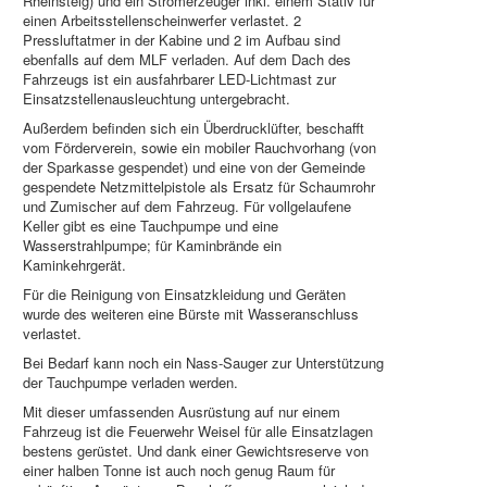
Rheinsteig) und ein Stromerzeuger inkl. einem Stativ für
einen Arbeitsstellenscheinwerfer verlastet. 2
Pressluftatmer in der Kabine und 2 im Aufbau sind
ebenfalls auf dem MLF verladen. Auf dem Dach des
Fahrzeugs ist ein ausfahrbarer LED-Lichtmast zur
Einsatzstellenausleuchtung untergebracht.
Außerdem befinden sich ein Überdrucklüfter, beschafft
vom Förderverein, sowie ein mobiler Rauchvorhang (von
der Sparkasse gespendet) und eine von der Gemeinde
gespendete Netzmittelpistole als Ersatz für Schaumrohr
und Zumischer auf dem Fahrzeug. Für vollgelaufene
Keller gibt es eine Tauchpumpe und eine
Wasserstrahlpumpe; für Kaminbrände ein
Kaminkehrgerät.
Für die Reinigung von Einsatzkleidung und Geräten
wurde des weiteren eine Bürste mit Wasseranschluss
verlastet.
Bei Bedarf kann noch ein Nass-Sauger zur Unterstützung
der Tauchpumpe verladen werden.
Mit dieser umfassenden Ausrüstung auf nur einem
Fahrzeug ist die Feuerwehr Weisel für alle Einsatzlagen
bestens gerüstet. Und dank einer Gewichtsreserve von
einer halben Tonne ist auch noch genug Raum für