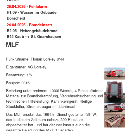
26.04.2026 - Fehlalarm
H1.09 - Wasser im Gebäude
Dörscheid
24.04.2026 - Brandeinsatz
B2.05 - Nebengebäudebrand
B42 Kaub --> St. Goarshausen
MLF
Funkrufname: Florian Loreley 8/44
Eigentümer: VG Loreley
Besatzung: 1/5
Baujahr: 2016
Beladung unter anderem: 1000l Wasser, 4 Pressluftatmer,
Material zur Brandbekämpfung, Verkehrsabsicherung und
technischen Hilfeleistung, Kaminkehrgerät, 4teilige
Steckleiter, Stromerzeuger mit Lichtmast
Das MLF ersetzt das 1991 in Dienst gestellte TSF-W,
das in diesem Zeitraum nahezu 300 Einsätze
abgearbeitet hat, und hat darüber hinaus auch die
gesamte Beladung des MZF 1 verladen.