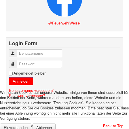
@FeuerwehrWeisel
Login Form
Benutzername
Passwort
Angemeldet bleiben
Anmelden
Benutzername vergessen?
Wir nutzen Cookies auf unserer Website. Einige von ihnen sind essenziell für
Passwort vergessen?
den Betrieb der Seite, während andere uns helfen, diese Website und die
Nutzererfahrung zu verbessern (Tracking Cookies). Sie können selbst
entscheiden, ob Sie die Cookies zulassen möchten. Bitte beachten Sie, dass
bei einer Ablehnung womöglich nicht mehr alle Funktionalitäten der Seite zur
Verfügung stehen.
© 2026 Feuerwehr Weisel
Back to Top
Einverstanden
Ablehnen