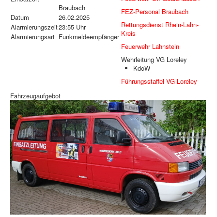
Braubach
FEZ-Personal Braubach
Datum
26.02.2025
Rettungsdienst Rhein-Lahn-
Alarmierungszeit
23:55 Uhr
Kreis
Alarmierungsart
Funkmeldeempfänger
Feuerwehr Lahnstein
Wehrleitung VG Loreley
KdoW
Führungsstaffel VG Loreley
Fahrzeugaufgebot