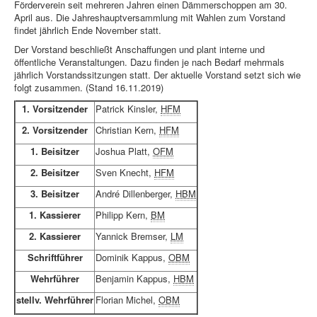
Förderverein seit mehreren Jahren einen Dämmerschoppen am 30.
April aus. Die Jahreshauptversammlung mit Wahlen zum Vorstand
findet jährlich Ende November statt.
Der Vorstand beschließt Anschaffungen und plant interne und
öffentliche Veranstaltungen. Dazu finden je nach Bedarf mehrmals
jährlich Vorstandssitzungen statt. Der aktuelle Vorstand setzt sich wie
folgt zusammen. (Stand 16.11.2019)
1. Vorsitzender
Patrick Kinsler,
HFM
2. Vorsitzender
Christian Kern,
HFM
1. Beisitzer
Joshua Platt,
OFM
2. Beisitzer
Sven Knecht,
HFM
3. Beisitzer
André Dillenberger,
HBM
1. Kassierer
Philipp Kern,
BM
2. Kassierer
Yannick Bremser,
LM
Schriftführer
Dominik Kappus,
OBM
Wehrführer
Benjamin Kappus,
HBM
stellv. Wehrführer
Florian Michel,
OBM