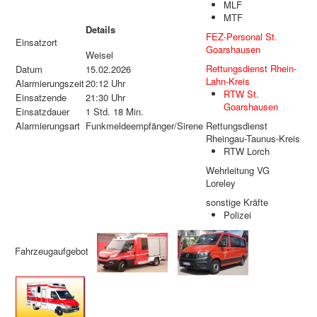
MLF
MTF
Details
FEZ-Personal St.
Einsatzort
Goarshausen
Weisel
Rettungsdienst Rhein-
Datum
15.02.2026
Lahn-Kreis
Alarmierungszeit
20:12 Uhr
RTW St.
Einsatzende
21:30 Uhr
Goarshausen
Einsatzdauer
1 Std. 18 Min.
Alarmierungsart
Funkmeldeempfänger/Sirene
Rettungsdienst
Rheingau-Taunus-Kreis
RTW Lorch
Wehrleitung VG
Loreley
sonstige Kräfte
Polizei
Fahrzeugaufgebot