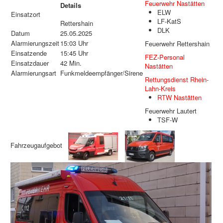
Feuerwehr Nastätten
Details
ELW
Einsatzort
LF-KatS
Rettershain
DLK
Datum
25.05.2025
Alarmierungszeit
15:03 Uhr
Feuerwehr Rettershain
Einsatzende
15:45 Uhr
FEZ-Personal
Einsatzdauer
42 Min.
Nastätten
Alarmierungsart
Funkmeldeempfänger/Sirene
Rettungsdienst Rhein-
Lahn-Kreis
RTW Nastätten
Feuerwehr Lautert
TSF-W
Fahrzeugaufgebot