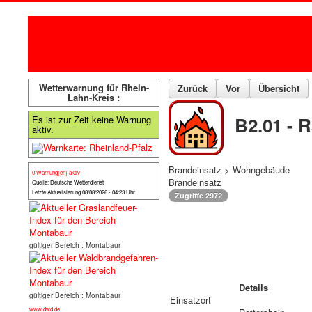
Wetterwarnung für Rhein-
Zurück
Vor
Übersicht
Lahn-Kreis :
B2.01 - 
Es ist zur Zeit keine Warnung
aktiv.
Brandeinsatz > Wohngebäude
0 Warnung(en) aktiv
Brandeinsatz
Quelle: Deutsche Wetterdienst
Letzte Aktualisierung 08/08/2026 - 04:23 Uhr
Zugriffe 2972
gültiger Bereich : Montabaur
Details
gültiger Bereich : Montabaur
Einsatzort
www.dwd.de