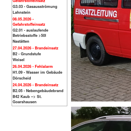
Gefahrstoffeinsatz
G3.03 - Gasausströmung
Lahnstein
08.05.2026 -
Gefahrstoffeinsatz
G2.01 - auslaufende
Betriebsstoffe >50l
Nastätten
27.04.2026 - Brandeinsatz
B2 - Grundstufe
Weisel
26.04.2026 - Fehlalarm
H1.09 - Wasser im Gebäude
Dörscheid
24.04.2026 - Brandeinsatz
B2.05 - Nebengebäudebrand
B42 Kaub --> St.
Goarshausen