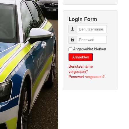
Login Form
Benutzername
Passwort
Angemeldet bleiben
Anmelden
Benutzername
vergessen?
Passwort vergessen?