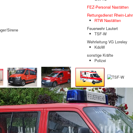
FEZ-Personal Nastätten
Rettungsdienst Rhein-Lahn
RTW Nastätten
Feuerwehr Lautert
ger/Sirene
TSF-W
Wehrleitung VG Loreley
KdoW
sonstige Kräfte
Polizei